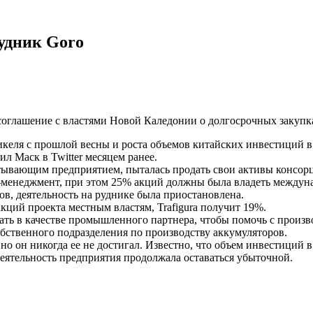
удник Goro
 соглашение с властями Новой Каледонии о долгосрочных закупк
келя с прошлой весны и роста объемов китайских инвестиций в
л Маск в Twitter месяцем ранее.
тывающим предприятием, пыталась продать свои активы консорц
-менеджмент, при этом 25% акций должны была владеть междунар
ов, деятельность на руднике была приостановлена.
кций проекта местным властям, Trafigura получит 19%.
упать в качестве промышленного партнера, чтобы помочь с прои
собственного подразделения по производству аккумуляторов.
 но он никогда ее не достигал. Известно, что объем инвестиций 
 деятельность предприятия продолжала оставаться убыточной.