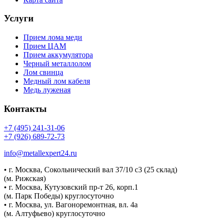
Услуги
Прием лома меди
Прием ЦАМ
Прием аккумулятора
Черный металлолом
Лом свинца
Медный лом кабеля
Медь луженая
Контакты
+7 (495) 241-31-06
+7 (926) 689-72-73
info@metallexpert24.ru
• г. Москва, Сокольнический вал 37/10 с3 (25 склад)
(м. Рижская)
• г. Москва, Кутузовский пр-т 26, корп.1
(м. Парк Победы) круглосуточно
• г. Москва, ул. Вагоноремонтная, вл. 4а
(м. Алтуфьево) круглосуточно