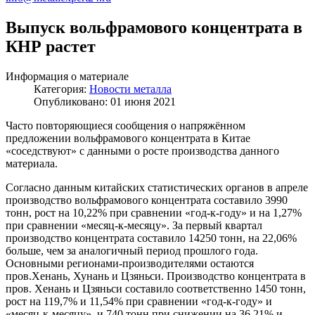
Выпуск вольфрамового концентрата в
КНР растет
Информация о материале
Категория:
Новости металла
Опубликовано: 01 июня 2021
Часто повторяющиеся сообщения о напряжённом
предложении вольфрамового концентрата в Китае
«соседствуют» с данными о росте производства данного
материала.
Согласно данным китайских статистических органов в апреле
производство вольфрамового концентрата составило 3990
тонн, рост на 10,22% при сравнении «год-к-году» и на 1,27%
при сравнении «месяц-к-месяцу». За первый квартал
производство концентрата составило 14250 тонн, на 22,06%
больше, чем за аналогичный период прошлого года.
Основными регионами-производителями остаются
пров.Хенань, Хунань и Цзяньси. Производство концентрата в
пров. Хенань и Цзяньси составило соответственно 1450 тонн,
рост на 119,7% и 11,54% при сравнении «год-к-году» и
«месяц-к-месяцу», и 740 тонн при снижении на 36,21% и